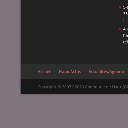
5-
33
)
4-
ha
té
Accueil
Haux Actus
Actualités/Agenda
Copyright © 2007 / 2026 Commune de Haux (Gir