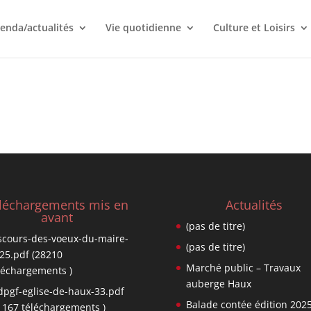
enda/actualités
Vie quotidienne
Culture et Loisirs
léchargements mis en
Actualités
avant
(pas de titre)
scours-des-voeux-du-maire-
(pas de titre)
25.pdf (28210
Marché public – Travaux
léchargements )
auberge Haux
dpgf-eglise-de-haux-33.pdf
Balade contée édition 202
1167 téléchargements )