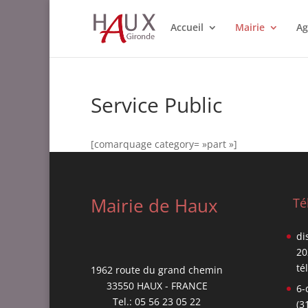
Accueil
Mairie
Ag
Service Public
[comarquage category= »part »]
Mairie de Haux
Té
di
20
té
1962 route du grand chemin
33550 HAUX - FRANCE
6-
Tel.: 05 56 23 05 22
(3